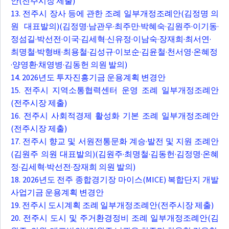
안(전주시장 제출)
13. 전주시 장사 등에 관한 조례 일부개정조례안(김정명 의
원 대표발의)(김정명·남관우·최주만·박혜숙·김원주·이기동·
정섬길·박선전·이국·김세혁·신유정·이남숙·장재희·최서연·
최명철·박형배·최용철·김성규·이보순·김윤철·천서영·온혜정
·양영환·채영병·김동헌 의원 발의)
14. 2026년도 투자진흥기금 운용계획 변경안
15. 전주시 지역소통협력센터 운영 조례 일부개정조례안
(전주시장 제출)
16. 전주시 사회적경제 활성화 기본 조례 일부개정조례안
(전주시장 제출)
17. 전주시 향교 및 서원전통문화 계승·발전 및 지원 조례안
(김원주 의원 대표발의)(김원주·최명철·김동헌·김정명·온혜
정·김세혁·박선전·장재희 의원 발의)
18. 2026년도 전주 종합경기장 마이스(MICE) 복합단지 개발
사업기금 운용계획 변경안
19. 전주시 도시계획 조례 일부개정조례안(전주시장 제출)
20. 전주시 도시 및 주거환경정비 조례 일부개정조례안(김