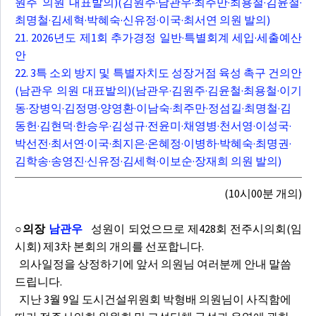
원주 의원 대표발의)(김원주·남관우·최주만·최용철·김윤철·
최명철·김세혁·박혜숙·신유정·이국·최서연 의원 발의)
21. 2026년도 제1회 추가경정 일반·특별회계 세입·세출예산
안
22. 3특 소외 방지 및 특별자치도 성장거점 육성 촉구 건의안
(남관우 의원 대표발의)(남관우·김원주·김윤철·최용철·이기
동·장병익·김정명·양영환·이남숙·최주만·정섬길·최명철·김
동헌·김현덕·한승우·김성규·전윤미·채영병·천서영·이성국·
박선전·최서연·이국·최지은·온혜정·이병하·박혜숙·최명권·
김학송·송영진·신유정·김세혁·이보순·장재희 의원 발의)
(10시00분 개의)
○의장
남관우
성원이 되었으므로 제428회 전주시의회(임
시회) 제3차 본회의 개의를 선포합니다.
의사일정을 상정하기에 앞서 의원님 여러분께 안내 말씀
드립니다.
지난 3월 9일 도시건설위원회 박형배 의원님이 사직함에