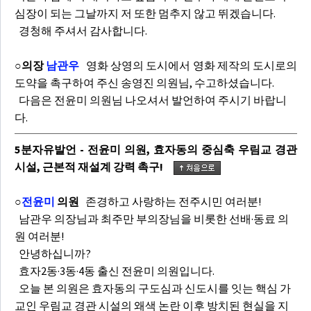
심장이 되는 그날까지 저 또한 멈추지 않고 뛰겠습니다.
경청해 주셔서 감사합니다.
○의장
남관우
영화 상영의 도시에서 영화 제작의 도시로의
도약을 촉구하여 주신 송영진 의원님, 수고하셨습니다.
다음은 전윤미 의원님 나오셔서 발언하여 주시기 바랍니
다.
5분자유발언 - 전윤미 의원, 효자동의 중심축 우림교 경관
시설, 근본적 재설계 강력 촉구!
○
전윤미
의원
존경하고 사랑하는 전주시민 여러분!
남관우 의장님과 최주만 부의장님을 비롯한 선배·동료 의
원 여러분!
안녕하십니까?
효자2동·3동·4동 출신 전윤미 의원입니다.
오늘 본 의원은 효자동의 구도심과 신도시를 잇는 핵심 가
교인 우림교 경관 시설의 왜색 논란 이후 방치된 현실을 지