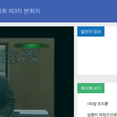
례회 제3차 본회의
발언자 정보
회의록 보기
y
.
○의장 조지훈
eo
성원이 되었으므로 