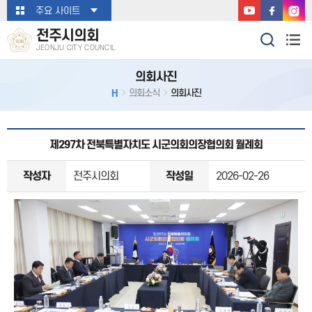
본문바로가기
주요 사이트
전주시의회
JEONJU CITY COUNCIL
의회사진
H
의회소식
의회사진
제297차 전북특별자치도 시군의회의장협의회 월례회
작성자
전주시의회
작성일
2026-02-26