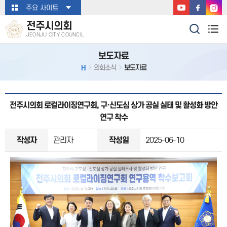
본문바로가기
주요 사이트
전주시의회
JEONJU CITY COUNCIL
보도자료
H
의회소식
보도자료
전주시의회 로컬라이징연구회, 구·신도심 상가 공실 실태 및 활성화 방안
연구 착수
작성자
관리자
작성일
2025-06-10