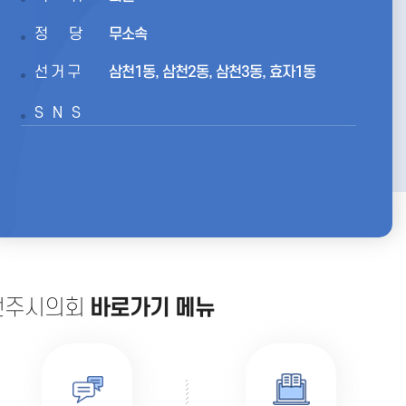
정당
무소속
선거구
삼천1동, 삼천2동, 삼천3동, 효자1동
SNS
전주시의회
바로가기 메뉴