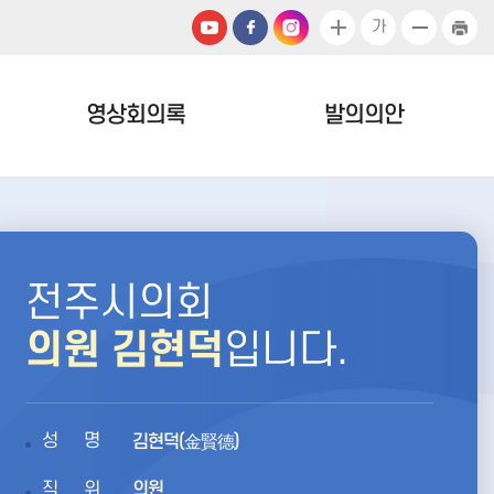
가
영상회의록
발의의안
전주시의회
의원 김현덕
입니다.
성명
김현덕(金賢德)
직위
의원