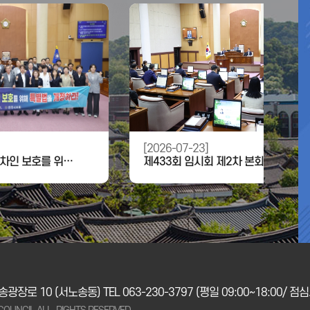
[2026-07-23]
민간임대주택 임차인 보호를 위한「민간임대주택에 관한 특별법」개정 촉구 건의안
제433회 임시회 제2차 본회의
노송광장로 10 (서노송동)
TEL 063-230-3797
(평일 09:00~18:00/ 점심시