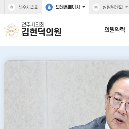
본문바로가기
전주시의회
의원홈페이지
상임위원회
전주시의회
의원약력
김현덕의원