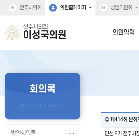
본문바로가기
전주시의회
의원홈페이지
상임위원회
전주시의회
의원약력
이성국의원
회의록
◎ 제414회 본회의
발언회의록
민선 8기 전주시