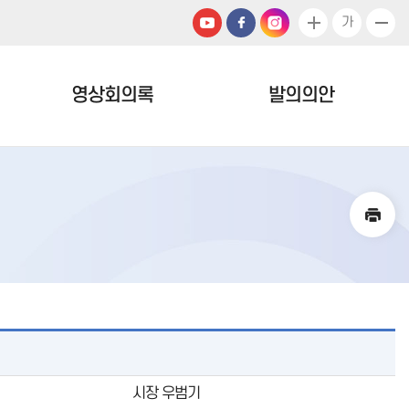
가
영상회의록
발의의안
시장 우범기