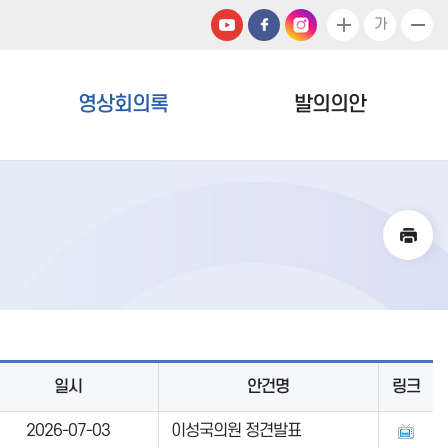
가
영상회의록
발의의안
일시
안건명
링크
2026-07-03
이성국의원 정견발표