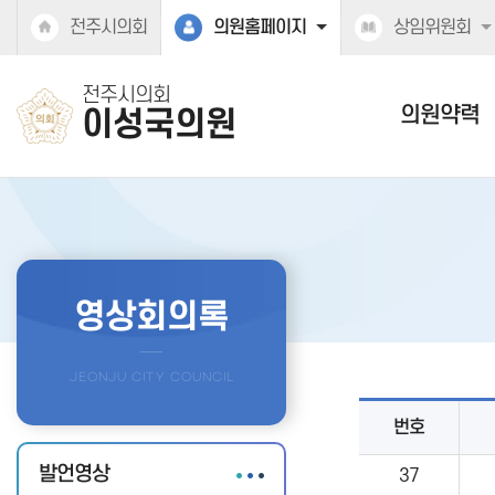
본문바로가기
전주시의회
의원홈페이지
상임위원회
전주시의회
의원약력
이성국의원
영상회의록
번호
발언영상
37