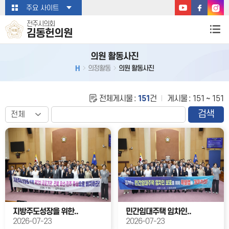
본문바로가기
주요 사이트
전주시의회
김동헌의원
의원 활동사진
H
의정활동
의원 활동사진
전체게시물 :
151
건
게시물 : 151 ~ 151
검색
지방주도성장을 위한..
민간임대주택 임차인..
2026-07-23
2026-07-23