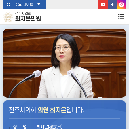
본문바로가기
주요 사이트
전주시의회
최지은의원
전주시의회
의원 최지은
입니다.
성명
최지은(崔芝恩)