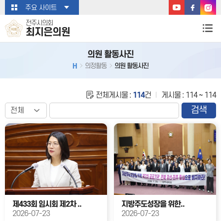
본문바로가기
주요 사이트
전주시의회
최지은의원
의원 활동사진
H
의정활동
의원 활동사진
전체게시물 :
114
건
게시물 : 114 ~ 114
검색
제433회 임시회 제2차 ..
지방주도성장을 위한..
2026-07-23
2026-07-23