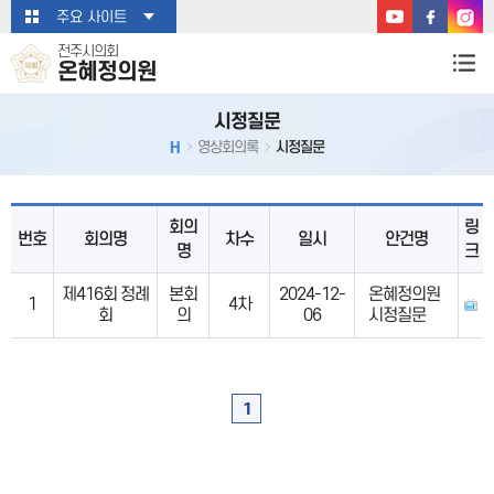
본문바로가기
주요 사이트
전주시의회
온혜정의원
시정질문
H
영상회의록
시정질문
회의
링
번호
회의명
차수
일시
안건명
명
크
제416회 정례
본회
2024-12-
온혜정의원
1
4차
회
의
06
시정질문
1