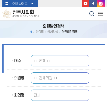
본문바로가기
주요 사이트
전주시의회
JEONJU CITY COUNCIL
의원발언검색
H
회의록
상세검색
의원발언검색
대수
의원명
회의명