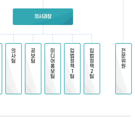
의사과장
의사팀
공보팀
미디어홍보팀
입법정책1팀
입법정책2팀
전문위원