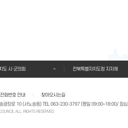
치도 시·군의회
전북특별자치도청 지자체
전화번호 안내
찾아오시는길
노송광장로 10 (서노송동)
TEL 063-230-3797
(평일 09:00~18:00/ 점심시
COUNCIL ALL. RIGHTS RESERVED