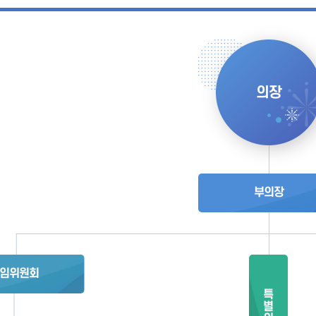
의장
부의장
임위원회