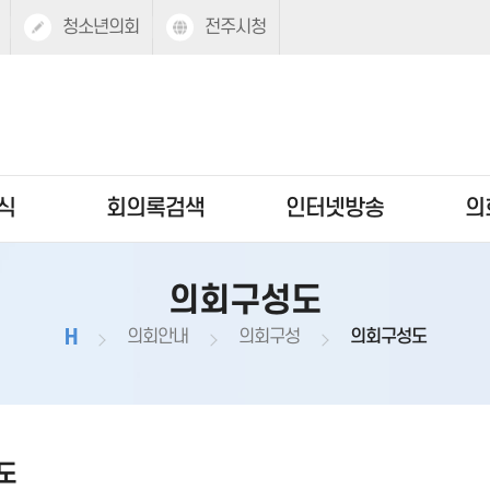
청소년의회
전주시청
식
회의록검색
인터넷방송
의
의회구성도
H
의회안내
의회구성
의회구성도
도