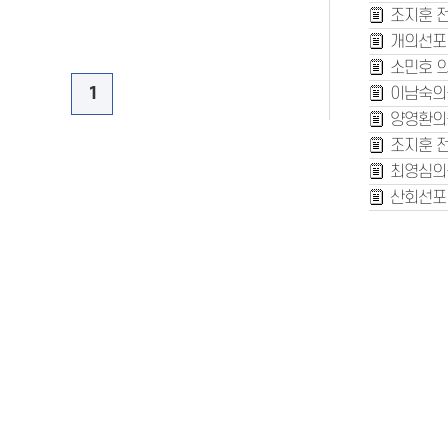
조지훈 
개의선포
소민호 의
1
이남숙의
양영환의
조지훈 
최영심의
산회선포