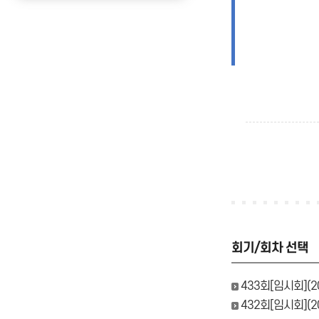
회기/회차 선택
433회[임시회](202
432회[임시회](202