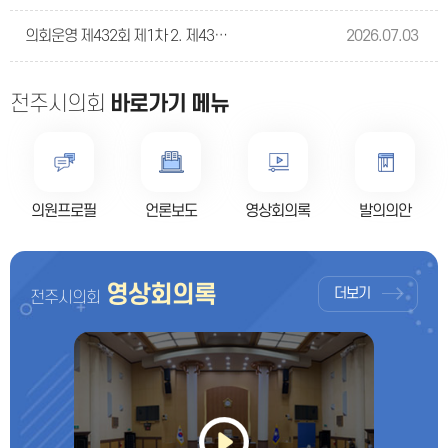
의회운영 제432회 제1차 2. 제433회 전주시의회(임시회) 회기 및 의사일정안
2026.07.03
전주시의회
바로가기 메뉴
의원프로필
언론보도
영상회의록
발의의안
영상회의록
더보기
전주시의회