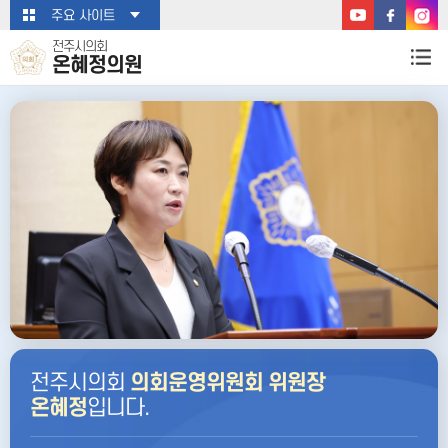
본문바로가기
주요 사이트
전주시의회
온혜정의원
전주시의회
의회운영위원회 위원장
온혜정
입니다.