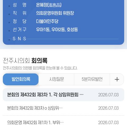
성명
온혜정(溫惠晶)
직위
의회운영위원회 위원장
정당
더불어민주당
선거구
우아1동, 우아2동, 호성동
SNS
전주시의회
회의록
전주시의회의 의원별 회의록을 한눈에 볼 수 있습니다.
발언회의록
시정질문
5분자유발언
본회의 제432회 제3차 1. 각 상임위원회 위원장 선거의 건
2026.07.03
본회의 제432회 제3차 o 상임위원장(의회운영 온혜정·행정 최명권·복지환경 김정명·문화경제 이성국·도시건설 최서연) 인사
2026.07.03
의회운영 제432회 제1차 1. 부위원장 선임의 건
2026.07.03